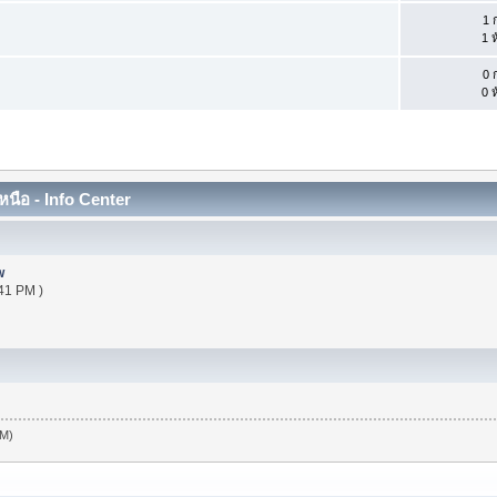
1 ก
1 ห
0 ก
0 ห
ือ - Info Center
w
41 PM )
PM)