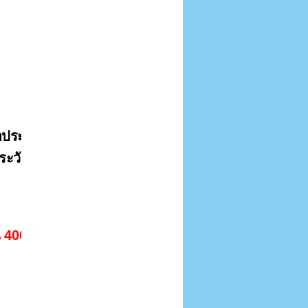
ระชาสัมพันธ์  
ประวัติและผลงาน
 40002  